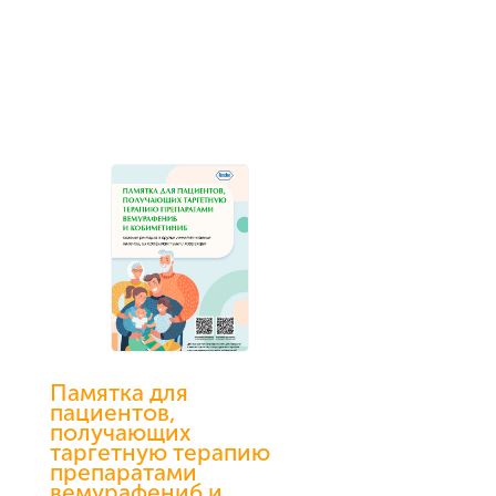
Памятка для
пациентов,
получающих
таргетную терапию
препаратами
вемурафениб и