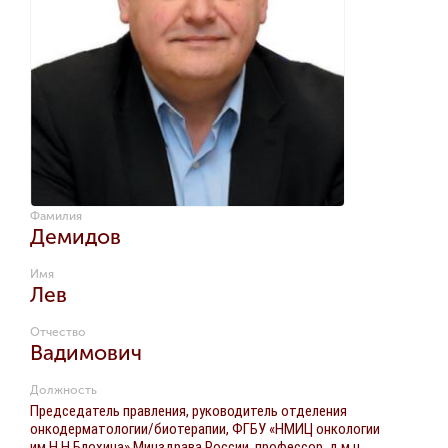
Фамилия
Демидов
Имя
Лев
Отчество
Вадимович
Должность
Председатель правления, руководитель отделения
онкодерматологии/биотерапии, ФГБУ «НМИЦ онкологии
им.Н.Н.Блохина» Минздрава России, профессор, д.м.н.