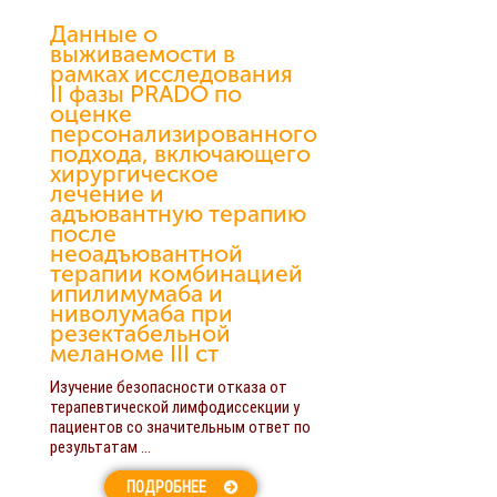
Данные о
выживаемости в
рамках исследования
II фазы PRADO по
оценке
персонализированного
подхода, включающего
хирургическое
лечение и
адъювантную терапию
после
неоадъювантной
терапии комбинацией
ипилимумаба и
ниволумаба при
резектабельной
меланоме III ст
Изучение безопасности отказа от
терапевтической лимфодиссекции у
пациентов со значительным ответ по
результатам ...
ПОДРОБНЕЕ