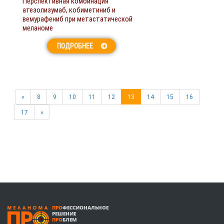
Перспективная комбинация
атезолизумаб, кобиметиниб и
вемурафениб при метастатической
меланоме
ПОДРОБНЕЕ
«
8
9
10
11
12
13
14
15
16
17
»
ПРО
ФЕССИОНАЛЬНОЕ
РЕШЕНИЕ
ПРО
БЛЕМ