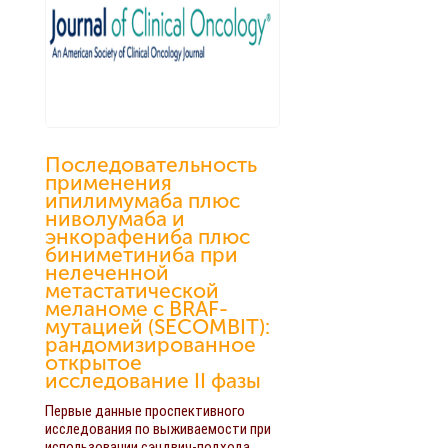
Последовательность
применения
ипилимумаба плюс
ниволумаба и
энкорафениба плюс
биниметиниба при
нелеченной
метастатической
меланоме с BRAF-
мутацией (SECOMBIT):
рандомизированное
открытое
исследование II фазы
Первые данные проспективного
исследования по выживаемости при
использовании сэндвич-подхода